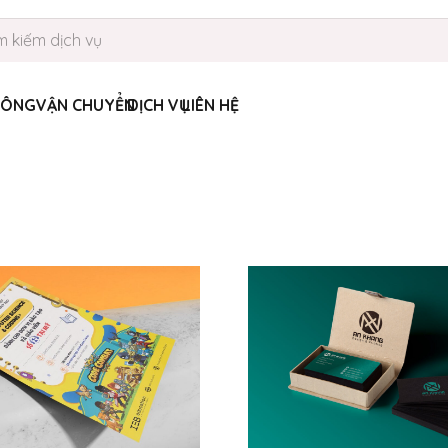
HÔNG
VẬN CHUYỂN
DỊCH VỤ
LIÊN HỆ