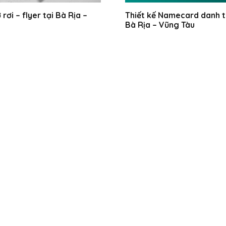
 rơi – flyer tại Bà Rịa –
Thiết kế Namecard danh th
Bà Rịa – Vũng Tàu