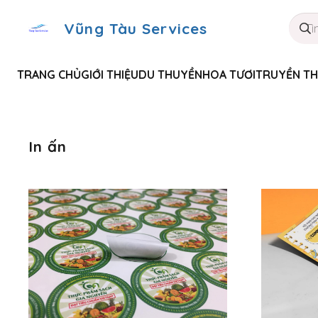
Vũng Tàu Services
TRANG CHỦ
GIỚI THIỆU
DU THUYỀN
HOA TƯƠI
TRUYỀN T
In ấn