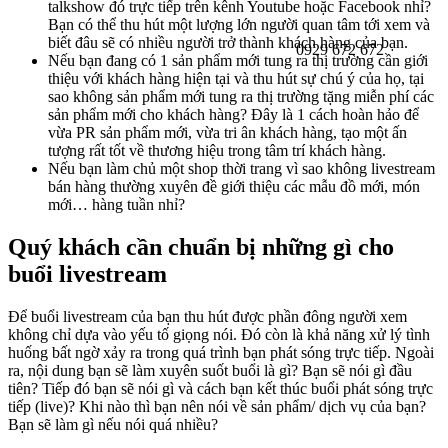
talkshow đó trực tiếp trên kênh Youtube hoặc Facebook nhỉ?
Bạn có thể thu hút một lượng lớn người quan tâm tới xem và
biết đâu sẽ có nhiều người trở thành khách hàng của bạn.
0929 672 672
Nếu bạn đang có 1 sản phẩm mới tung ra thị trường cần giới
thiệu với khách hàng hiện tại và thu hút sự chú ý của họ, tại
sao không sản phẩm mới tung ra thị trường tặng miễn phí các
sản phẩm mới cho khách hàng? Đây là 1 cách hoàn hảo để
vừa PR sản phẩm mới, vừa tri ân khách hàng, tạo một ấn
tượng rất tốt về thương hiệu trong tâm trí khách hàng.
Nếu bạn làm chủ một shop thời trang vì sao không livestream
bán hàng thường xuyên đề giới thiệu các mẫu đồ mới, món
mới… hàng tuần nhỉ?
Quý khách cần chuẩn bị những gì cho
buổi livestream
Để buổi livestream của bạn thu hút được phần đông người xem
không chỉ dựa vào yếu tố giọng nói. Đó còn là khả năng xử lý tình
huống bất ngờ xảy ra trong quá trình bạn phát sóng trực tiếp. Ngoài
ra, nội dung bạn sẽ làm xuyên suốt buổi là gì? Bạn sẽ nói gì đầu
tiên? Tiếp đó bạn sẽ nói gì và cách bạn kết thúc buổi phát sóng trực
tiếp (live)? Khi nào thì bạn nên nói về sản phẩm/ dịch vụ của bạn?
Bạn sẽ làm gì nếu nói quá nhiều?