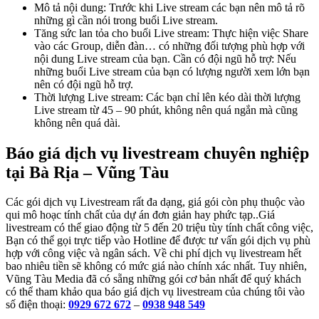
Mô tả nội dung: Trước khi Live stream các bạn nên mô tả rõ
những gì cần nói trong buổi Live stream.
Tăng sức lan tỏa cho buổi Live stream: Thực hiện việc Share
vào các Group, diễn đàn… có những đối tượng phù hợp với
nội dung Live stream của bạn. Cần có đội ngũ hỗ trợ: Nếu
những buổi Live stream của bạn có lượng người xem lớn bạn
nên có đội ngũ hỗ trợ.
Thời lượng Live stream: Các bạn chỉ lên kéo dài thời lượng
Live stream từ 45 – 90 phút, không nên quá ngắn mà cũng
không nên quá dài.
Báo giá dịch vụ livestream chuyên nghiệp
tại Bà Rịa – Vũng Tàu
Các gói dịch vụ Livestream rất đa dạng, giá gói còn phụ thuộc vào
qui mô hoạc tính chất của dự án đơn giản hay phức tạp..Giá
livestream có thể giao động từ 5 đến 20 triệu tùy tính chất công việc,
Bạn có thể gọi trực tiếp vào Hotline để được tư vấn gói dịch vụ phù
hợp với công việc và ngân sách. Về chi phí dịch vụ livestream hết
bao nhiêu tiền sẽ không có mức giá nào chính xác nhất. Tuy nhiên,
Vũng Tàu Media đã có sẵng những gói cơ bản nhất để quý khách
có thể tham khảo qua báo giá dịch vụ livestream của chúng tôi vào
số điện thoại:
0929 672 672
–
0938 948 549