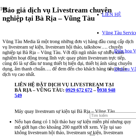
Báo giá dịch vụ Livestream chuyên
LIÊN HỆ
nghiệp tại Bà Rịa – Vũng Tàu
Vũng Tàu Servic
Vũng Tàu Media là một trong những đơn vị hàng đầu cung cấp dịch
vụ livestream sự kiện, livestream hội thảo, talkshow…. chuyên
Điện hoa 
nghiệp tại Bà Rịa – Vũng Tàu. Với đội ngũ nhân sự nhiều kinh
nghiệm hoạt động trong lĩnh vực quay phim livestream trực tiếp,
cùng đó là sự đầu tư trang thiết bị hiện đại, thiết bị ánh sáng chuyên
dụng, âm thanh chuẩn…. để đem đến cho khách hàng tiêu chuẩn
Dịch vụ V
dịch vụ cao nhất.
LIÊN HỆ ĐẶT DỊCH VỤ LIVESTREAM TẠI
BÀ RỊA – VŨNG TÀU:
0929 672 672
–
0938 948
549
Máy quay livestream sự kiện tại Bà Rịa – Vũng Tàu
Nếu bạn đang có 1 hội thảo hay sự kiện miễn phí nhưng quy
mô giới hạn cho khoảng 200 người tới xem. Vậy tại sao
không livestream hội thảo, livestream sự kiện, livestream