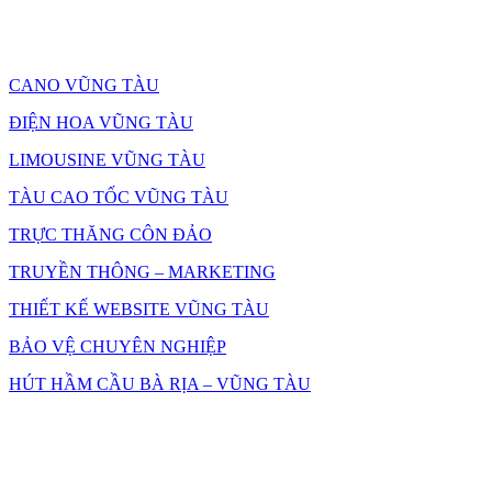
CANO VŨNG TÀU
ĐIỆN HOA VŨNG TÀU
LIMOUSINE VŨNG TÀU
TÀU CAO TỐC VŨNG TÀU
TRỰC THĂNG CÔN ĐẢO
TRUYỀN THÔNG – MARKETING
THIẾT KẾ WEBSITE VŨNG TÀU
BẢO VỆ CHUYÊN NGHIỆP
HÚT HẦM CẦU BÀ RỊA – VŨNG TÀU