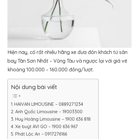
Hiện nay, có rất nhiều hãng xe đưa đón khách từ sân
bay Tân Sơn Nhất – Vũng Tàu và ngược lại với giá vé
khoảng 100.000 – 160.000 đồng/lượt.
Nội dung bài viết
HAIVAN LIMOUSINE – 0889271234
Anh Quốc Limousine – 19003300
Huy Hoàng Limousine – 1900 636 818
Xe buýt AVI GO – 1900 636 967
Phát Lộc An – 0917276166