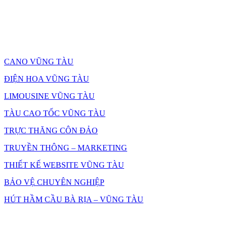
CANO VŨNG TÀU
ĐIỆN HOA VŨNG TÀU
LIMOUSINE VŨNG TÀU
TÀU CAO TỐC VŨNG TÀU
TRỰC THĂNG CÔN ĐẢO
TRUYỀN THÔNG – MARKETING
THIẾT KẾ WEBSITE VŨNG TÀU
BẢO VỆ CHUYÊN NGHIỆP
HÚT HẦM CẦU BÀ RỊA – VŨNG TÀU