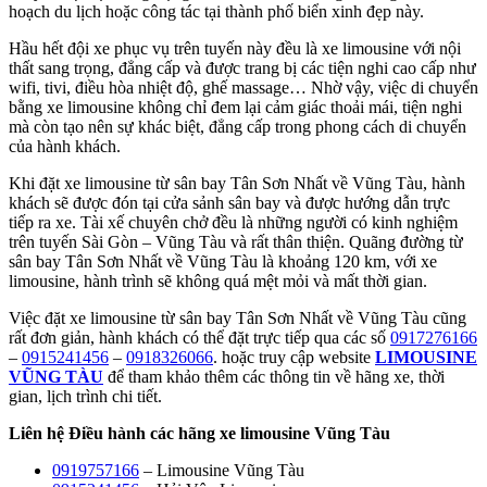
hoạch du lịch hoặc công tác tại thành phố biển xinh đẹp này.
Hầu hết đội xe phục vụ trên tuyến này đều là xe limousine với nội
thất sang trọng, đẳng cấp và được trang bị các tiện nghi cao cấp như
wifi, tivi, điều hòa nhiệt độ, ghế massage… Nhờ vậy, việc di chuyển
bằng xe limousine không chỉ đem lại cảm giác thoải mái, tiện nghi
mà còn tạo nên sự khác biệt, đẳng cấp trong phong cách di chuyển
của hành khách.
Khi đặt xe limousine từ sân bay Tân Sơn Nhất về Vũng Tàu, hành
khách sẽ được đón tại cửa sảnh sân bay và được hướng dẫn trực
tiếp ra xe. Tài xế chuyên chở đều là những người có kinh nghiệm
trên tuyến Sài Gòn – Vũng Tàu và rất thân thiện. Quãng đường từ
sân bay Tân Sơn Nhất về Vũng Tàu là khoảng 120 km, với xe
limousine, hành trình sẽ không quá mệt mỏi và mất thời gian.
Việc đặt xe limousine từ sân bay Tân Sơn Nhất về Vũng Tàu cũng
rất đơn giản, hành khách có thể đặt trực tiếp qua các số
0917276166
–
0915241456
–
0918326066
. hoặc truy cập website
LIMOUSINE
VŨNG TÀU
để tham khảo thêm các thông tin về hãng xe, thời
gian, lịch trình chi tiết.
Liên hệ Điều hành các hãng xe limousine Vũng Tàu
0919757166
– Limousine Vũng Tàu