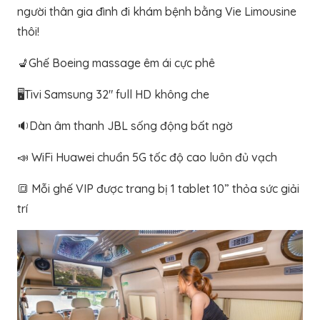
người thân gia đình đi khám bệnh bằng Vie Limousine
thôi!
💺
Ghế Boeing massage êm ái cực phê
🖥️
Tivi Samsung 32″ full HD không che
🔉
Dàn âm thanh JBL sống động bất ngờ
📣
WiFi Huawei chuẩn 5G tốc độ cao luôn đủ vạch
🔳
Mỗi ghế VIP được trang bị 1 tablet 10” thỏa sức giải
trí