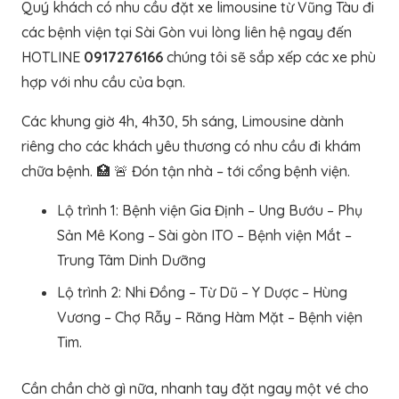
Quý khách có nhu cầu đặt xe limousine từ Vũng Tàu đi
các bệnh viện tại Sài Gòn vui lòng liên hệ ngay đến
HOTLINE
0917276166
chúng tôi sẽ sắp xếp các xe phù
hợp với nhu cầu của bạn.
Các khung giờ 4h, 4h30, 5h sáng, Limousine dành
riêng cho các khách yêu thương có nhu cầ
u đi khám
chữa bệnh.
🏥
🚨
Đón tận nhà – tới cổng bệnh viện.
Lộ trình 1: Bệnh viện Gia Định – Ung Bướu – Phụ
Sản Mê Kong – Sài gòn ITO – Bệnh viện Mắt –
Trung Tâm Dinh Dưỡng
Lộ trình 2: Nhi Đồng – Từ Dũ – Y Dược – Hùng
Vương – Chợ Rẫy – Răng Hàm Mặt – Bệnh viện
Tim.
Cần chần chờ gì nữa, nhanh tay đặt ngay một vé cho