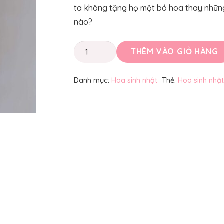
ta không tặng họ một bó hoa thay những
nào?
Hoa
THÊM VÀO GIỎ HÀNG
sinh
nhật
Danh mục:
Hoa sinh nhật
Thẻ:
Hoa sinh nhật
cho
nam
giới
số
lượng