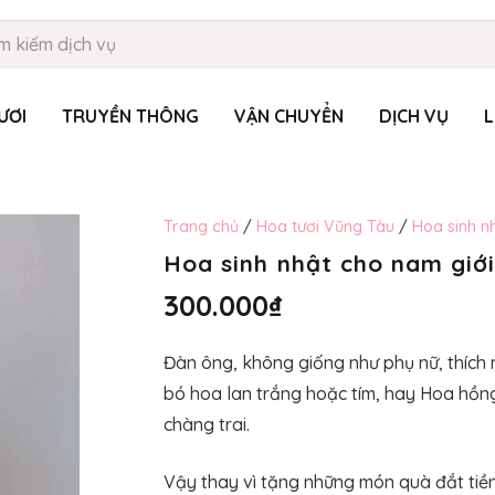
ƯƠI
TRUYỀN THÔNG
VẬN CHUYỂN
DỊCH VỤ
L
Trang chủ
/
Hoa tươi Vũng Tàu
/
Hoa sinh n
Hoa sinh nhật cho nam giớ
300.000
₫
Đàn ông, không giống như phụ nữ, thích
bó hoa lan trắng hoặc tím, hay Hoa hồn
chàng trai.
Vậy thay vì tặng những món quà đắt tiền