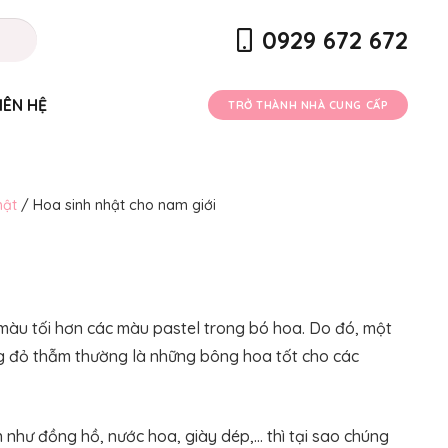
0929 672 672
IÊN HỆ
TRỞ THÀNH NHÀ CUNG CẤP
hật
/ Hoa sinh nhật cho nam giới
i
 màu tối hơn các màu pastel trong bó hoa. Do đó, một
g đỏ thẫm thường là những bông hoa tốt cho các
 như đồng hồ, nước hoa, giày dép,… thì tại sao chúng