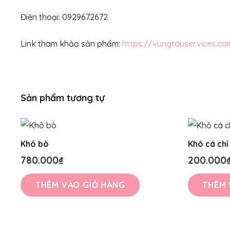
Điện thoại: 0929672672
Link tham khảo sản phẩm:
https://vungtauservices.c
Sản phẩm tương tự
Khô bò
Khô cá chỉ
780.000
₫
200.000
THÊM VÀO GIỎ HÀNG
THÊM 