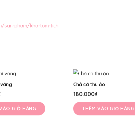
om/san-pham/kho-tom-tich
 vàng
Chả cá thu ảo
₫
180.000
₫
VÀO GIỎ HÀNG
THÊM VÀO GIỎ HÀNG