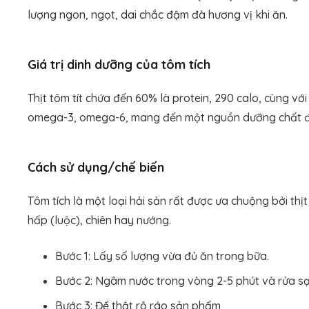
lượng ngon, ngọt, dai chắc đậm đà hương vị khi ăn.
Giá trị dinh dưỡng của tôm tích
Thịt tôm tít chứa đến 60% là protein, 290 calo, cùng vớ
omega-3, omega-6, mang đến một nguồn dưỡng chất đ
Cách sử dụng/chế biến
Tôm tích là một loại hải sản rất được ưa chuộng bởi thị
hấp (luộc), chiên hay nướng.
Bước 1: Lấy số lượng vừa đủ ăn trong bữa.
Bước 2: Ngâm nước trong vòng 2-5 phút và rửa s
Bước 3: Để thật rô ráo sản phẩm