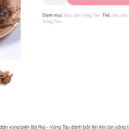
tôm
tích
Danh mục:
Đặc sản Vũng Tàu
Thẻ:
Đặc sản
số
Vũng Tàu
lượng
 dân vùng biển Bà Rịa – Vũng Tàu đánh bắt lên khi còn sống t