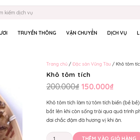
ƯƠI
TRUYỀN THÔNG
VẬN CHUYỂN
DỊCH VỤ
L
Trang chủ
/
Đặc sản Vũng Tàu
/ Khô tôm tí
Khô tôm tích
Giá
Giá
200.000
₫
150.000
₫
gốc
hiện
là:
tại
Khô tôm tích làm từ tôm tích biển (bề b
200.000₫.
là:
bắt lên khi còn sống trải qua quá trình 
150.00
dai chắc đậm đà hương vị khi ăn.
Khô
THÊM VÀO GIỎ HÀNG