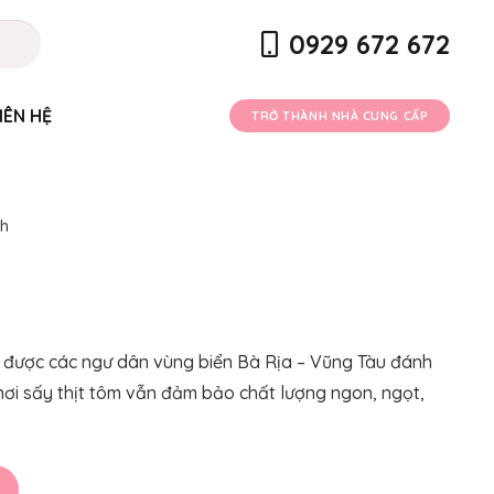
0929 672 672
IÊN HỆ
TRỞ THÀNH NHÀ CUNG CẤP
ch
ề) được các ngư dân vùng biển Bà Rịa – Vũng Tàu đánh
phơi sấy thịt tôm vẫn đảm bảo chất lượng ngon, ngọt,
0₫.