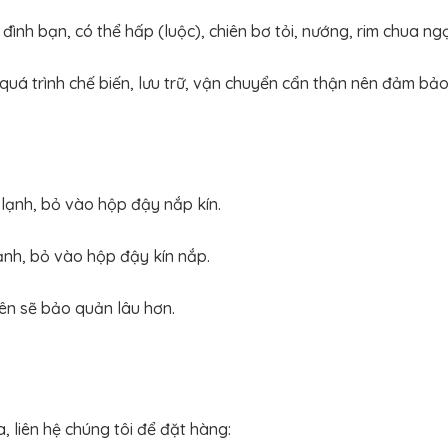
đình bạn, có thể hấp (luộc), chiên bơ tỏi, nướng, rim chua ng
uá trình chế biến, lưu trữ, vận chuyển cẩn thận nên đảm bả
lạnh, bỏ vào hộp đậy nắp kín.
ạnh, bỏ vào hộp đậy kín nắp.
ên sẽ bảo quản lâu hơn.
, liên hệ chúng tôi để đặt hàng: